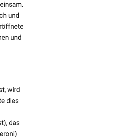
meinsam.
sch und
röffnete
hmen und
t, wird
te dies
t), das
eroni)