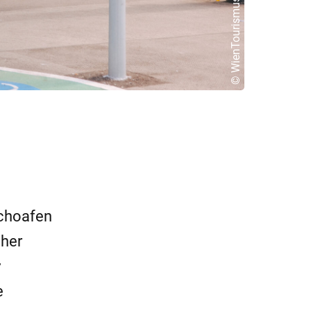
© WienTourismus/Paul Bauer
schoafen
cher
r
e