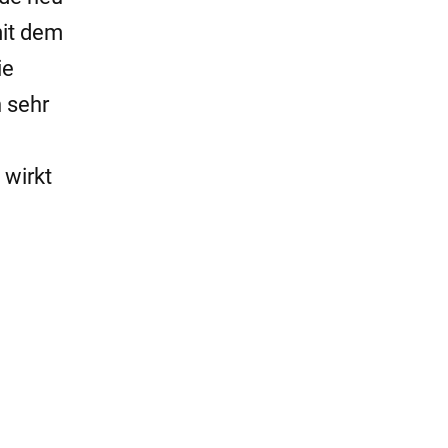
mit dem
ie
n sehr
 wirkt