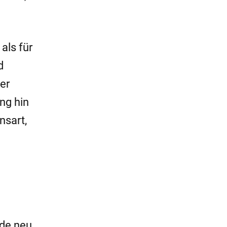
als für
d
er
ng hin
nsart,
de neu