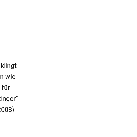
klingt
en wie
 für
inger“
 2008)