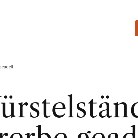
geadelt
rstelständ