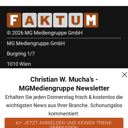
© 2026 MG Mediengruppe GmbH
MG Mediengruppe GmbH
Burgring 1/7
1010 Wien
+43 (1) 522 14 14
Christian W. Mucha’s -
office@mgmedien.at
MGMediengruppe Newsletter
Kontakt
Erhalten Sie jeden Donnerstag frisch & kostenlos die
AGB
wichtigsten News aus Ihrer Branche. Schonungslos
kommentiert.
Datenschutz
👉 JETZT ANMELDEN UND KEINEN TREND
Impressum
VERPASSEN!