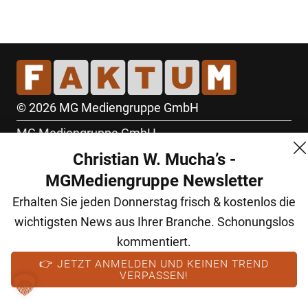
© 2026 MG Mediengruppe GmbH
MG Mediengruppe GmbH
Christian W. Mucha’s -
Burgring 1/7
MGMediengruppe Newsletter
1010 Wien
Erhalten Sie jeden Donnerstag frisch & kostenlos die
+43 (1) 522 14 14
wichtigsten News aus Ihrer Branche. Schonungslos
office@mgmedien.at
kommentiert.
Kontakt
👉 JETZT ANMELDEN UND KEINEN TREND
VERPASSEN!
AGB
Datenschutz