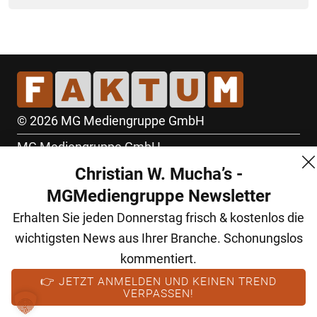
© 2026 MG Mediengruppe GmbH
MG Mediengruppe GmbH
Christian W. Mucha’s -
Burgring 1/7
MGMediengruppe Newsletter
1010 Wien
Erhalten Sie jeden Donnerstag frisch & kostenlos die
+43 (1) 522 14 14
wichtigsten News aus Ihrer Branche. Schonungslos
office@mgmedien.at
kommentiert.
Kontakt
👉 JETZT ANMELDEN UND KEINEN TREND
VERPASSEN!
AGB