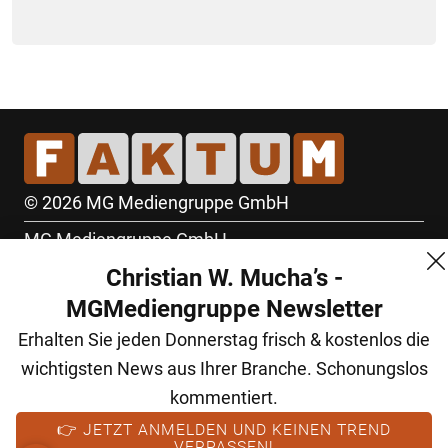
© 2026 MG Mediengruppe GmbH
MG Mediengruppe GmbH
Christian W. Mucha’s -
Burgring 1/7
MGMediengruppe Newsletter
1010 Wien
Erhalten Sie jeden Donnerstag frisch & kostenlos die
+43 (1) 522 14 14
wichtigsten News aus Ihrer Branche. Schonungslos
office@mgmedien.at
kommentiert.
Kontakt
👉 JETZT ANMELDEN UND KEINEN TREND
VERPASSEN!