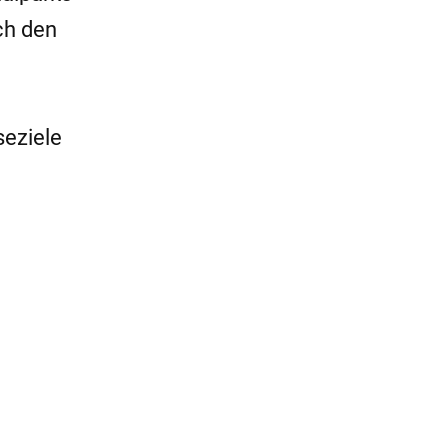
ch den
seziele