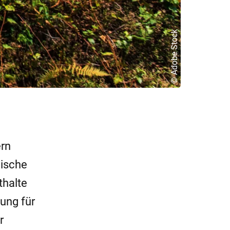
© Adobe Stock
ern
nische
thalte
ung für
r