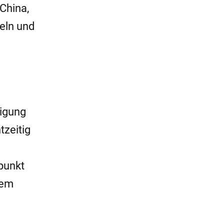
China,
beln und
migung
tzeitig
punkt
nem