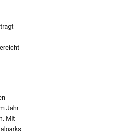
tragt
n
ereicht
en
im Jahr
n. Mit
nalparks