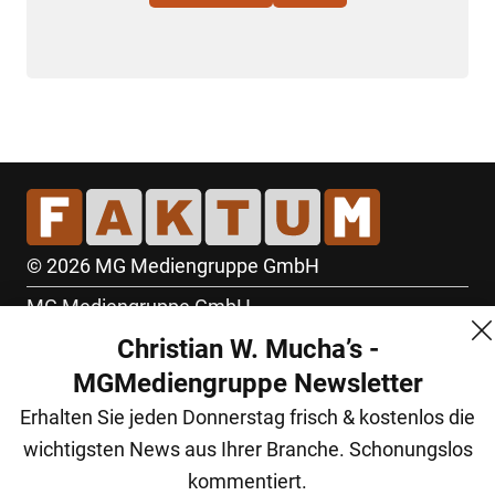
© 2026 MG Mediengruppe GmbH
MG Mediengruppe GmbH
Christian W. Mucha’s -
Burgring 1/7
MGMediengruppe Newsletter
1010 Wien
Erhalten Sie jeden Donnerstag frisch & kostenlos die
+43 (1) 522 14 14
wichtigsten News aus Ihrer Branche. Schonungslos
office@mgmedien.at
kommentiert.