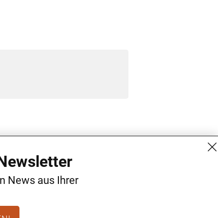
MG Mediengruppe GmbH
Kontakt
Newsletter
Burgring 1/7
AGB
en News aus Ihrer
1010 Wien
Datenschutz
+43 (1) 522 14 14
Impressum