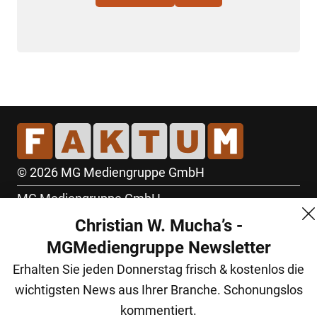
© 2026 MG Mediengruppe GmbH
MG Mediengruppe GmbH
Christian W. Mucha’s -
Burgring 1/7
MGMediengruppe Newsletter
1010 Wien
Erhalten Sie jeden Donnerstag frisch & kostenlos die
+43 (1) 522 14 14
wichtigsten News aus Ihrer Branche. Schonungslos
office@mgmedien.at
kommentiert.