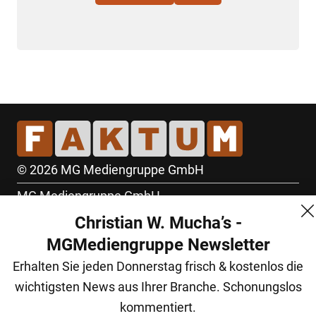
© 2026 MG Mediengruppe GmbH
MG Mediengruppe GmbH
Christian W. Mucha’s -
Burgring 1/7
MGMediengruppe Newsletter
1010 Wien
Erhalten Sie jeden Donnerstag frisch & kostenlos die
+43 (1) 522 14 14
wichtigsten News aus Ihrer Branche. Schonungslos
office@mgmedien.at
kommentiert.