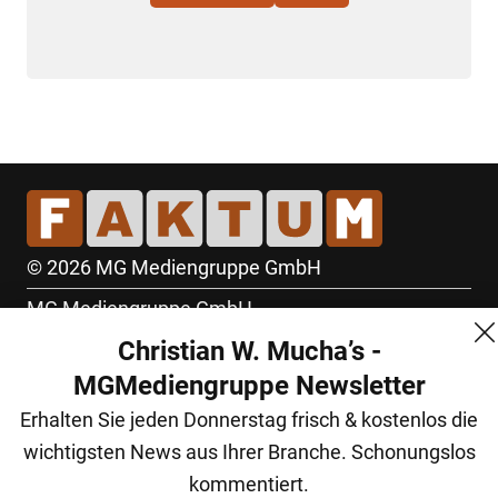
© 2026 MG Mediengruppe GmbH
MG Mediengruppe GmbH
Christian W. Mucha’s -
Burgring 1/7
MGMediengruppe Newsletter
1010 Wien
Erhalten Sie jeden Donnerstag frisch & kostenlos die
+43 (1) 522 14 14
wichtigsten News aus Ihrer Branche. Schonungslos
office@mgmedien.at
kommentiert.