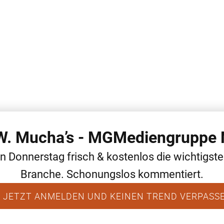
 W. Mucha’s - MGMediengruppe 
WEITERE THEMEN
ALLGEMEIN
NEWS
en Donnerstag frisch & kostenlos die wichtigst
Branche. Schonungslos kommentiert.
 JETZT ANMELDEN UND KEINEN TREND VERPASS