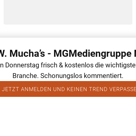
 W. Mucha’s - MGMediengruppe 
WEITERE THEMEN
ALLGEMEIN
NEWS
en Donnerstag frisch & kostenlos die wichtigst
Branche. Schonungslos kommentiert.
 JETZT ANMELDEN UND KEINEN TREND VERPASS