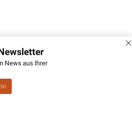
Newsletter
en News aus Ihrer
EN!
MG Mediengruppe GmbH
Kontakt
Burgring 1/7
AGB
1010 Wien
Datenschutz