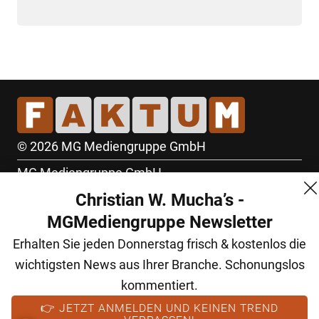
© 2026 MG Mediengruppe GmbH
MG Mediengruppe GmbH
Christian W. Mucha’s -
Burgring 1/7
MGMediengruppe Newsletter
1010 Wien
Erhalten Sie jeden Donnerstag frisch & kostenlos die
+43 (1) 522 14 14
wichtigsten News aus Ihrer Branche. Schonungslos
office@mgmedien.at
kommentiert.
Kontakt
👉 JETZT ANMELDEN UND KEINEN TREND