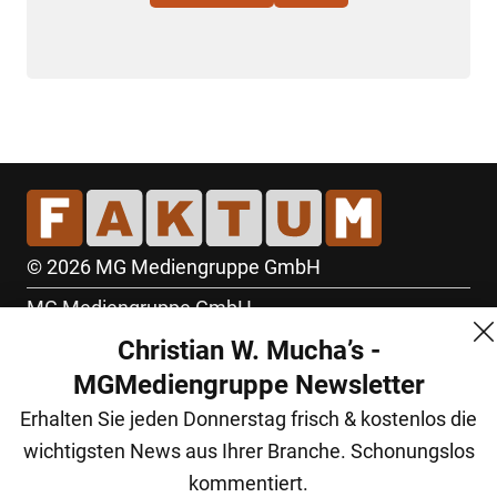
© 2026 MG Mediengruppe GmbH
MG Mediengruppe GmbH
Christian W. Mucha’s -
Burgring 1/7
MGMediengruppe Newsletter
1010 Wien
Erhalten Sie jeden Donnerstag frisch & kostenlos die
+43 (1) 522 14 14
wichtigsten News aus Ihrer Branche. Schonungslos
office@mgmedien.at
kommentiert.