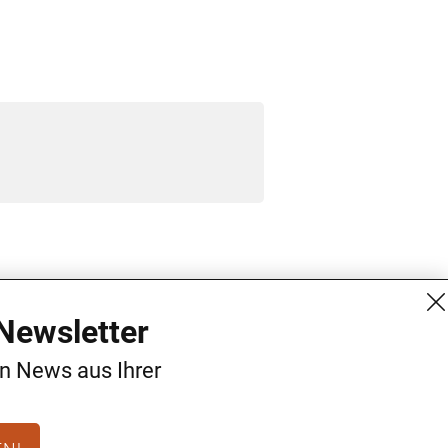
MG Mediengruppe GmbH
Kontakt
Newsletter
Burgring 1/7
AGB
en News aus Ihrer
1010 Wien
Datenschutz
+43 (1) 522 14 14
Impressum