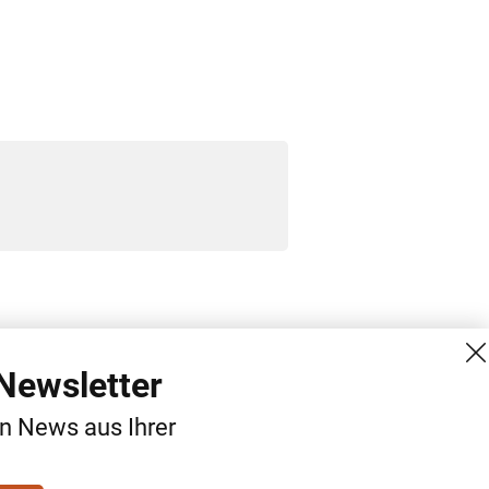
Newsletter
MG Mediengruppe GmbH
Kontakt
Burgring 1/7
AGB
en News aus Ihrer
1010 Wien
Datenschutz