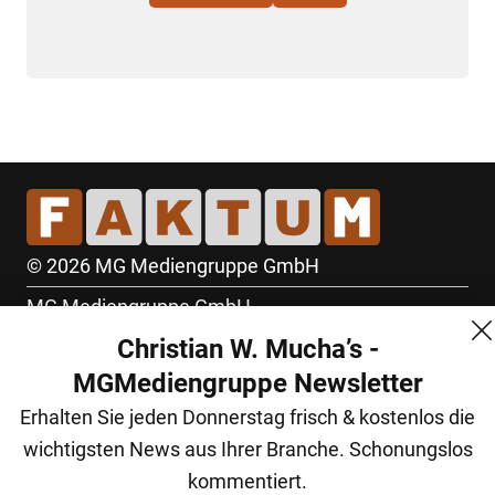
© 2026 MG Mediengruppe GmbH
MG Mediengruppe GmbH
Christian W. Mucha’s -
Burgring 1/7
MGMediengruppe Newsletter
1010 Wien
Erhalten Sie jeden Donnerstag frisch & kostenlos die
+43 (1) 522 14 14
wichtigsten News aus Ihrer Branche. Schonungslos
office@mgmedien.at
kommentiert.