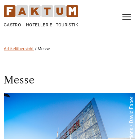
N
GASTRO – HOTELLERIE - TOURISTIK
Artikelübersicht
/
Messe
Messe
© Reed Exhibitions / David Faber