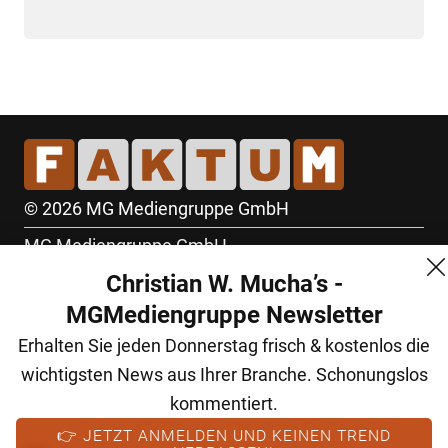
© 2026 MG Mediengruppe GmbH
MG Mediengruppe GmbH
Christian W. Mucha’s -
Burgring 1/7
MGMediengruppe Newsletter
1010 Wien
Erhalten Sie jeden Donnerstag frisch & kostenlos die
+43 (1) 522 14 14
wichtigsten News aus Ihrer Branche. Schonungslos
office@mgmedien.at
kommentiert.
Kontakt
👉 JETZT ANMELDEN UND KEINEN TREND