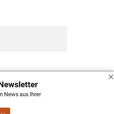
MG Mediengruppe GmbH
Kontakt
Newsletter
Burgring 1/7
AGB
en News aus Ihrer
1010 Wien
Datenschutz
+43 (1) 522 14 14
Impressum