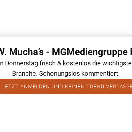
 W. Mucha’s - MGMediengruppe 
WEITERE THEMEN
ALLGEMEIN
NEWS
en Donnerstag frisch & kostenlos die wichtigst
Branche. Schonungslos kommentiert.
 JETZT ANMELDEN UND KEINEN TREND VERPASS