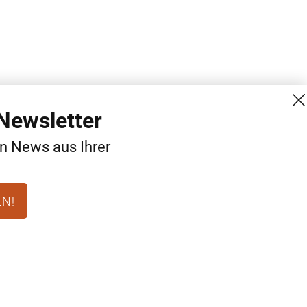
Newsletter
en News aus Ihrer
EN!
MG Mediengruppe GmbH
Kontakt
Burgring 1/7
AGB
1010 Wien
Datenschutz