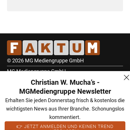
© 2026 MG Mediengruppe GmbH
MG Mediengruppe GmbH
Christian W. Mucha’s -
Burgring 1/7
MGMediengruppe Newsletter
1010 Wien
Erhalten Sie jeden Donnerstag frisch & kostenlos die
+43 (1) 522 14 14
wichtigsten News aus Ihrer Branche. Schonungslos
office@mgmedien.at
kommentiert.
Kontakt
👉 JETZT ANMELDEN UND KEINEN TREND