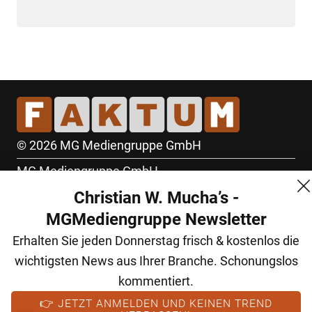
© 2026 MG Mediengruppe GmbH
MG Mediengruppe GmbH
Christian W. Mucha’s -
Burgring 1/7
MGMediengruppe Newsletter
1010 Wien
Erhalten Sie jeden Donnerstag frisch & kostenlos die
+43 (1) 522 14 14
wichtigsten News aus Ihrer Branche. Schonungslos
office@mgmedien.at
kommentiert.
Kontakt
👉 JETZT ANMELDEN UND KEINEN TREND