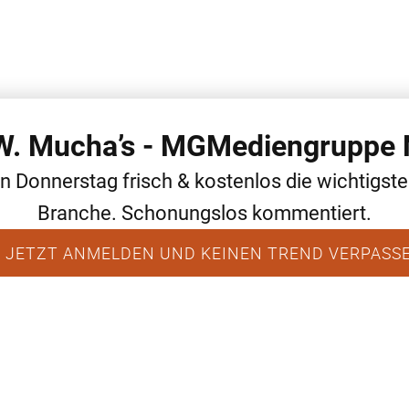
 W. Mucha’s - MGMediengruppe 
WEITERE THEMEN
ALLGEMEIN
NEWS
en Donnerstag frisch & kostenlos die wichtigst
Branche. Schonungslos kommentiert.
 JETZT ANMELDEN UND KEINEN TREND VERPASS