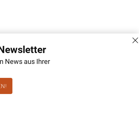
Newsletter
en News aus Ihrer
EN!
MG Mediengruppe GmbH
Kontakt
Burgring 1/7
AGB
1010 Wien
Datenschutz
+43 (1) 522 14 14
Impressum