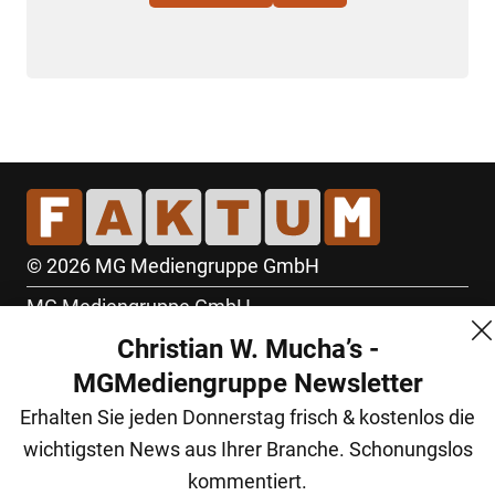
© 2026 MG Mediengruppe GmbH
MG Mediengruppe GmbH
Christian W. Mucha’s -
Burgring 1/7
MGMediengruppe Newsletter
1010 Wien
Erhalten Sie jeden Donnerstag frisch & kostenlos die
+43 (1) 522 14 14
wichtigsten News aus Ihrer Branche. Schonungslos
office@mgmedien.at
kommentiert.