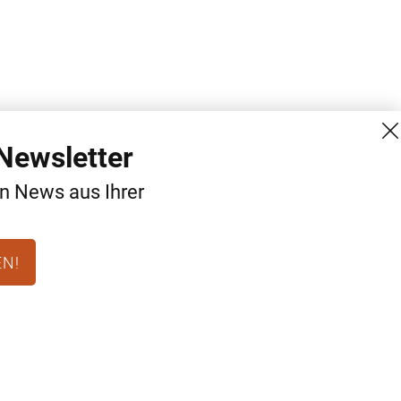
Newsletter
en News aus Ihrer
EN!
MG Mediengruppe GmbH
Kontakt
Burgring 1/7
AGB
1010 Wien
Datenschutz