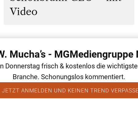
Video
 W. Mucha’s - MGMediengruppe 
WEITERE THEMEN
ALLGEMEIN
NEWS
en Donnerstag frisch & kostenlos die wichtigst
Branche. Schonungslos kommentiert.
 JETZT ANMELDEN UND KEINEN TREND VERPASS