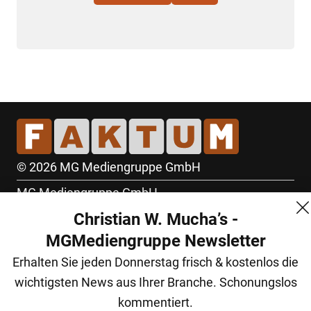
© 2026 MG Mediengruppe GmbH
MG Mediengruppe GmbH
Christian W. Mucha’s -
Burgring 1/7
MGMediengruppe Newsletter
1010 Wien
Erhalten Sie jeden Donnerstag frisch & kostenlos die
+43 (1) 522 14 14
wichtigsten News aus Ihrer Branche. Schonungslos
office@mgmedien.at
kommentiert.