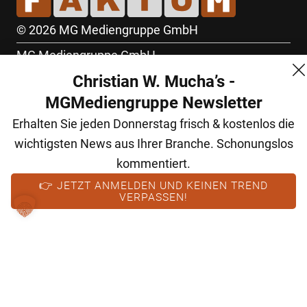
© 2026 MG Mediengruppe GmbH
MG Mediengruppe GmbH
Christian W. Mucha’s -
Burgring 1/7
MGMediengruppe Newsletter
1010 Wien
Erhalten Sie jeden Donnerstag frisch & kostenlos die
+43 (1) 522 14 14
wichtigsten News aus Ihrer Branche. Schonungslos
office@mgmedien.at
kommentiert.
Kontakt
👉 JETZT ANMELDEN UND KEINEN TREND
VERPASSEN!
AGB
Datenschutz
Impressum
FM (Archiv)