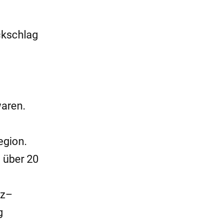
ckschlag
waren.
egion.
 über 20
nz–
g