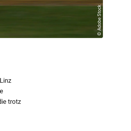
© Adobe Stock
Linz
ne
ie trotz