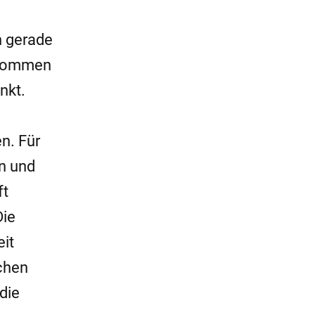
n gerade
u kommen
nkt.
n. Für
n und
ft
Die
it
chen
die