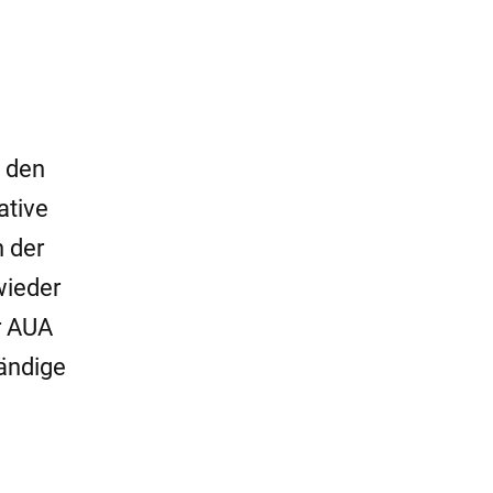
t den
ative
 der
wieder
r AUA
tändige