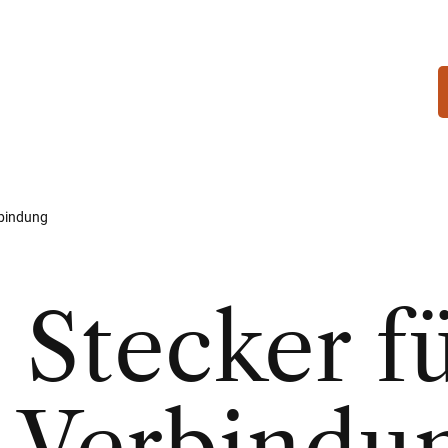
rbindung
 Stecker f