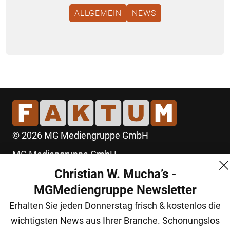
ALLGEMEIN
NEWS
© 2026 MG Mediengruppe GmbH
MG Mediengruppe GmbH
Christian W. Mucha’s -
Burgring 1/7
MGMediengruppe Newsletter
1010 Wien
Erhalten Sie jeden Donnerstag frisch & kostenlos die
+43 (1) 522 14 14
wichtigsten News aus Ihrer Branche. Schonungslos
office@mgmedien.at