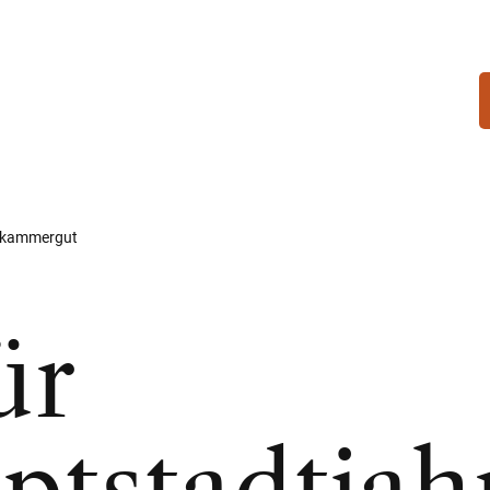
lzkammergut
ür