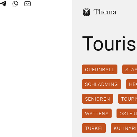
Thema
Touri
OPERNBALL
STA
SCHLADMING
HB
SENIOREN
TOUR
WATTENS
ÖSTER
TÜRKEI
KULINAR