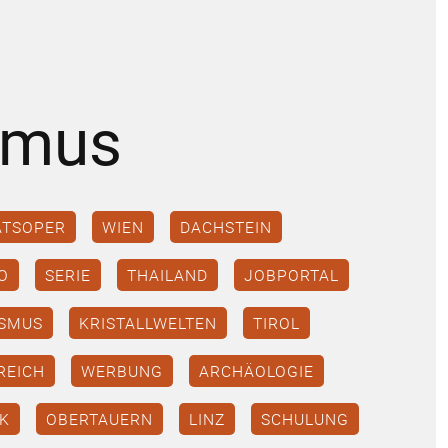
smus
ATSOPER
WIEN
DACHSTEIN
O
SERIE
THAILAND
JOBPORTAL
ISMUS
KRISTALLWELTEN
TIROL
REICH
WERBUNG
ARCHÄOLOGIE
IK
OBERTAUERN
LINZ
SCHULUNG