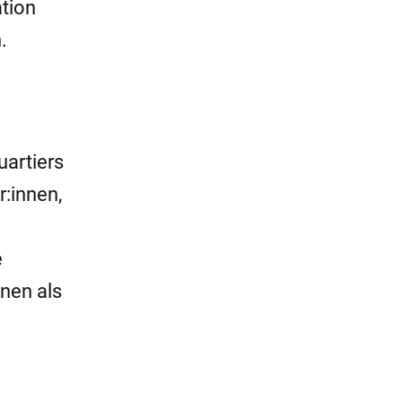
ation
.
artiers
r:innen,
e
nen als