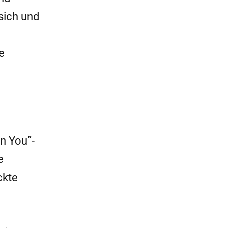
 sich und
e
on You“-
e
ckte