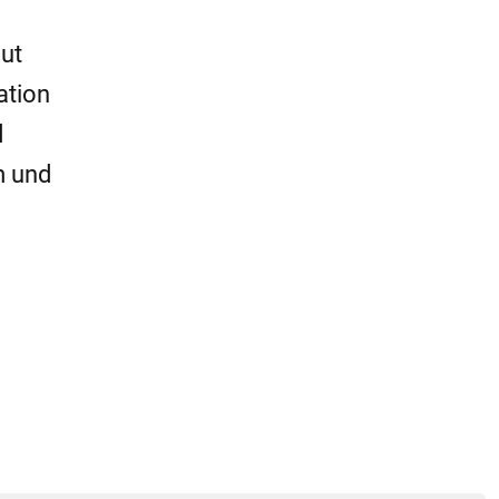
gut
ation
d
m und