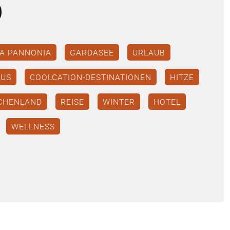
b
TA PANNONIA
GARDASEE
URLAUB
MUS
COOLCATION-DESTINATIONEN
HITZE
CHENLAND
REISE
WINTER
HOTEL
WELLNESS