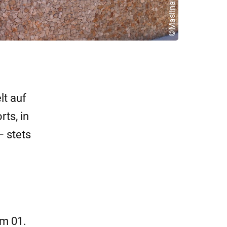
lt auf
ts, in
– stets
am 01.