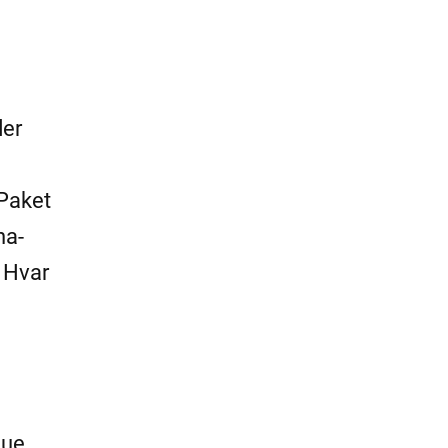
der
-Paket
na-
 Hvar
eue