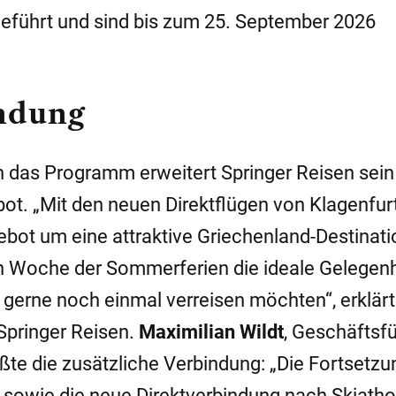
geführt und sind bis zum 25. September 2026
ndung
n das Programm erweitert Springer Reisen sein
t. „Mit den neuen Direktflügen von Klagenfur
ebot um eine attraktive Griechenland-Destinat
en Woche der Sommerferien die ideale Gelegenh
 gerne noch einmal verreisen möchten“, erklär
 Springer Reisen.
Maximilian Wildt
, Geschäftsf
ßte die zusätzliche Verbindung: „Die Fortsetzu
 sowie die neue Direktverbindung nach Skiatho