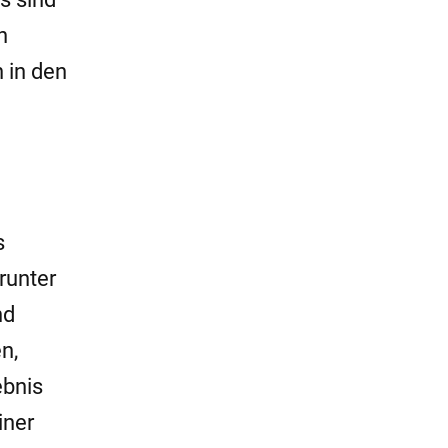
n
 in den
s
runter
nd
n,
ebnis
iner