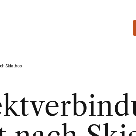
ach Skiathos
ktverbind