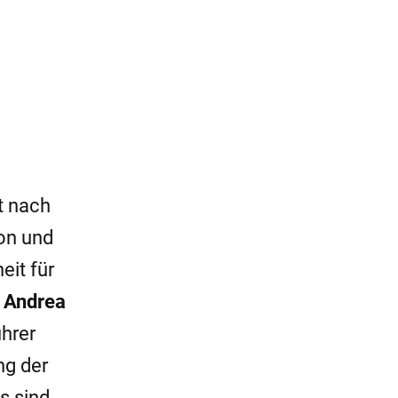
t nach
ion und
eit für
t
Andrea
ührer
ng der
s sind