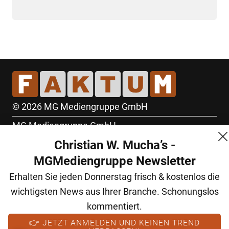
© 2026 MG Mediengruppe GmbH
MG Mediengruppe GmbH
Christian W. Mucha’s -
Burgring 1/7
MGMediengruppe Newsletter
1010 Wien
Erhalten Sie jeden Donnerstag frisch & kostenlos die
+43 (1) 522 14 14
wichtigsten News aus Ihrer Branche. Schonungslos
office@mgmedien.at
kommentiert.
Kontakt
👉 JETZT ANMELDEN UND KEINEN TREND