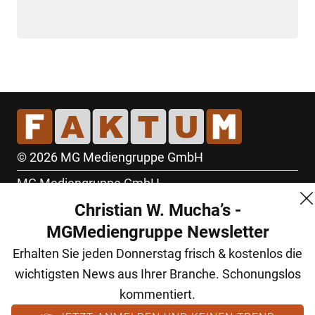
© 2026 MG Mediengruppe GmbH
MG Mediengruppe GmbH
Christian W. Mucha’s -
Burgring 1/7
MGMediengruppe Newsletter
1010 Wien
Erhalten Sie jeden Donnerstag frisch & kostenlos die
+43 (1) 522 14 14
wichtigsten News aus Ihrer Branche. Schonungslos
office@mgmedien.at
kommentiert.
Kontakt