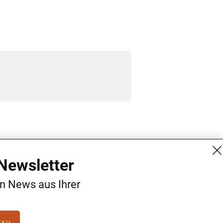
MG Mediengruppe GmbH
Kontakt
Newsletter
Burgring 1/7
AGB
en News aus Ihrer
1010 Wien
Datenschutz
+43 (1) 522 14 14
Impressum