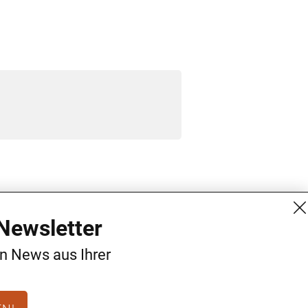
MG Mediengruppe GmbH
Kontakt
Newsletter
Burgring 1/7
AGB
en News aus Ihrer
1010 Wien
Datenschutz
+43 (1) 522 14 14
Impressum