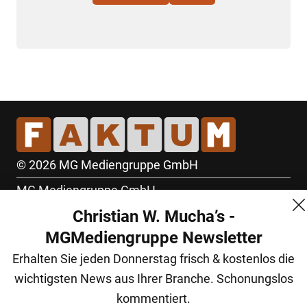
© 2026 MG Mediengruppe GmbH
MG Mediengruppe GmbH
Christian W. Mucha’s -
Burgring 1/7
MGMediengruppe Newsletter
1010 Wien
Erhalten Sie jeden Donnerstag frisch & kostenlos die
+43 (1) 522 14 14
wichtigsten News aus Ihrer Branche. Schonungslos
office@mgmedien.at
kommentiert.