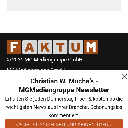
© 2026 MG Mediengruppe GmbH
MG Mediengruppe GmbH
Christian W. Mucha’s -
Burgring 1/7
MGMediengruppe Newsletter
1010 Wien
Erhalten Sie jeden Donnerstag frisch & kostenlos die
+43 (1) 522 14 14
wichtigsten News aus Ihrer Branche. Schonungslos
office@mgmedien.at
kommentiert.
Kontakt
👉 JETZT ANMELDEN UND KEINEN TREND