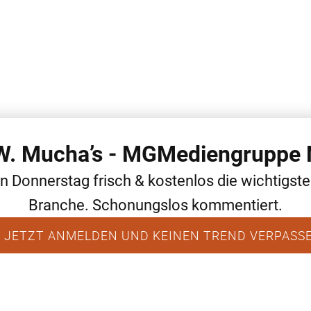
 W. Mucha’s - MGMediengruppe 
WEITERE THEMEN
ALLGEMEIN
NEWS
en Donnerstag frisch & kostenlos die wichtigst
Branche. Schonungslos kommentiert.
 JETZT ANMELDEN UND KEINEN TREND VERPASS