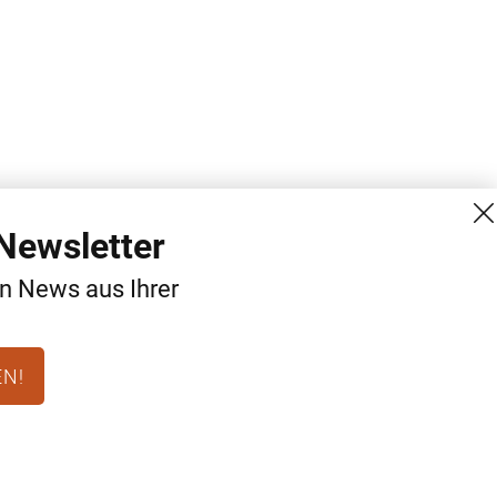
Newsletter
en News aus Ihrer
EN!
MG Mediengruppe GmbH
Kontakt
Burgring 1/7
AGB