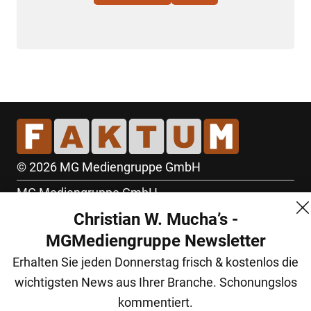
© 2026 MG Mediengruppe GmbH
MG Mediengruppe GmbH
Christian W. Mucha’s -
Burgring 1/7
MGMediengruppe Newsletter
1010 Wien
Erhalten Sie jeden Donnerstag frisch & kostenlos die
+43 (1) 522 14 14
wichtigsten News aus Ihrer Branche. Schonungslos
office@mgmedien.at
kommentiert.