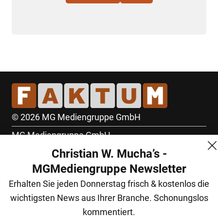
© 2026 MG Mediengruppe GmbH
MG Mediengruppe GmbH
Christian W. Mucha’s -
Burgring 1/7
MGMediengruppe Newsletter
1010 Wien
Erhalten Sie jeden Donnerstag frisch & kostenlos die
+43 (1) 522 14 14
wichtigsten News aus Ihrer Branche. Schonungslos
office@mgmedien.at
kommentiert.