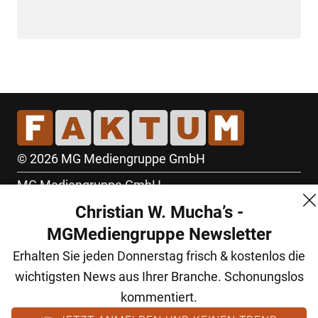
© 2026 MG Mediengruppe GmbH
MG Mediengruppe GmbH
Christian W. Mucha’s -
Burgring 1/7
MGMediengruppe Newsletter
1010 Wien
Erhalten Sie jeden Donnerstag frisch & kostenlos die
+43 (1) 522 14 14
wichtigsten News aus Ihrer Branche. Schonungslos
office@mgmedien.at
kommentiert.
Kontakt