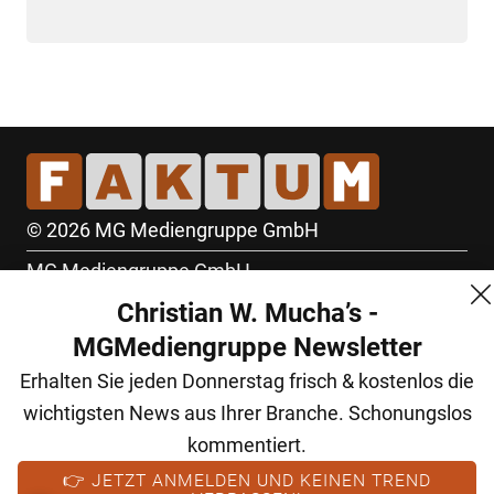
© 2026 MG Mediengruppe GmbH
MG Mediengruppe GmbH
Christian W. Mucha’s -
Burgring 1/7
MGMediengruppe Newsletter
1010 Wien
Erhalten Sie jeden Donnerstag frisch & kostenlos die
+43 (1) 522 14 14
wichtigsten News aus Ihrer Branche. Schonungslos
office@mgmedien.at
kommentiert.
Kontakt
👉 JETZT ANMELDEN UND KEINEN TREND