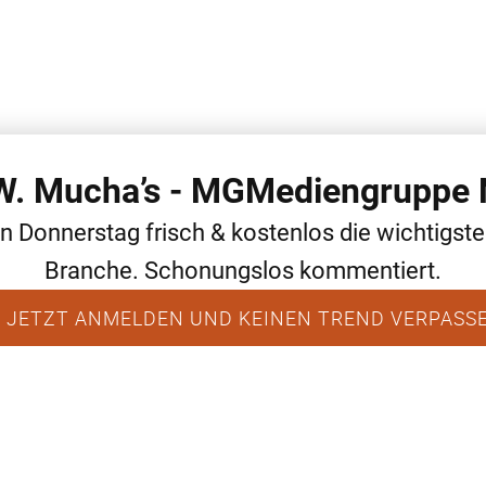
 W. Mucha’s - MGMediengruppe 
WEITERE THEMEN
ALLGEMEIN
NEWS
en Donnerstag frisch & kostenlos die wichtigst
Branche. Schonungslos kommentiert.
 JETZT ANMELDEN UND KEINEN TREND VERPASS