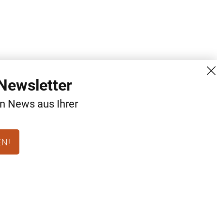
Newsletter
en News aus Ihrer
EN!
MG Mediengruppe GmbH
Kontakt
Burgring 1/7
AGB
1010 Wien
Datenschutz