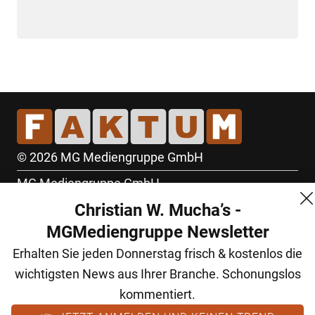
© 2026 MG Mediengruppe GmbH
MG Mediengruppe GmbH
Christian W. Mucha’s -
Burgring 1/7
MGMediengruppe Newsletter
1010 Wien
Erhalten Sie jeden Donnerstag frisch & kostenlos die
+43 (1) 522 14 14
wichtigsten News aus Ihrer Branche. Schonungslos
office@mgmedien.at
kommentiert.
Kontakt