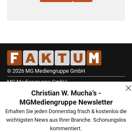
© 2026 MG Mediengruppe GmbH
MG Mediengruppe GmbH
Christian W. Mucha’s -
Burgring 1/7
MGMediengruppe Newsletter
1010 Wien
Erhalten Sie jeden Donnerstag frisch & kostenlos die
+43 (1) 522 14 14
wichtigsten News aus Ihrer Branche. Schonungslos
office@mgmedien.at
kommentiert.