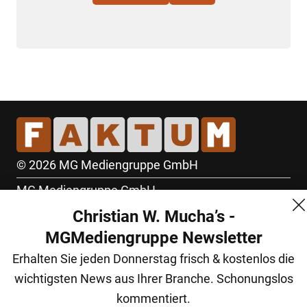
© 2026 MG Mediengruppe GmbH
MG Mediengruppe GmbH
Christian W. Mucha’s -
Burgring 1/7
MGMediengruppe Newsletter
1010 Wien
Erhalten Sie jeden Donnerstag frisch & kostenlos die
+43 (1) 522 14 14
wichtigsten News aus Ihrer Branche. Schonungslos
office@mgmedien.at
kommentiert.