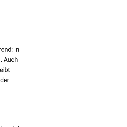
end: In
n. Auch
eibt
 der