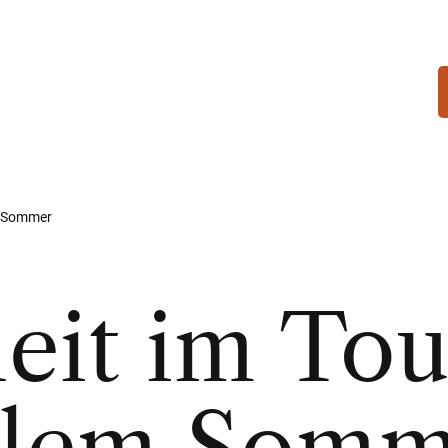
m Sommer
eit im To