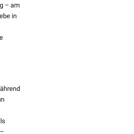
ig – am
ebe in
te
Während
un
ls
 –