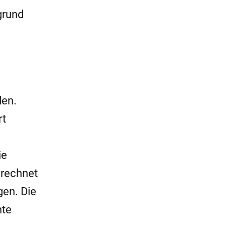
grund
den.
rt
ie
 rechnet
gen. Die
nte