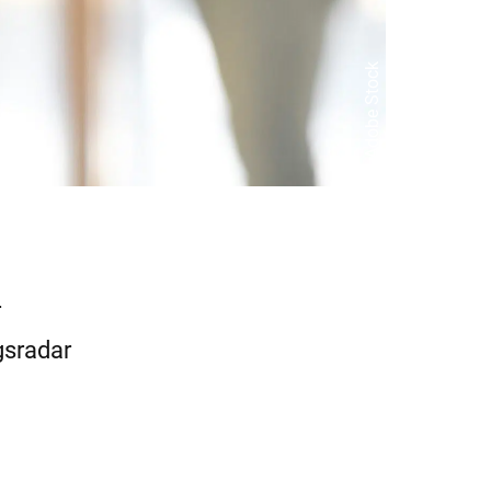
© Adobe Stock
r
gsradar
e