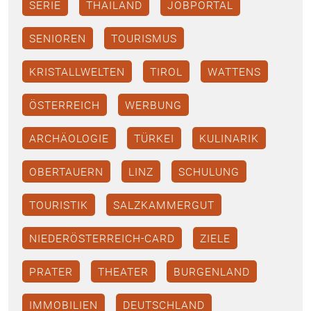
SERIE
THAILAND
JOBPORTAL
SENIOREN
TOURISMUS
KRISTALLWELTEN
TIROL
WATTENS
ÖSTERREICH
WERBUNG
ARCHÄOLOGIE
TÜRKEI
KULINARIK
OBERTAUERN
LINZ
SCHULUNG
TOURISTIK
SALZKAMMERGUT
NIEDERÖSTERREICH-CARD
ZIELE
PRATER
THEATER
BURGENLAND
IMMOBILIEN
DEUTSCHLAND